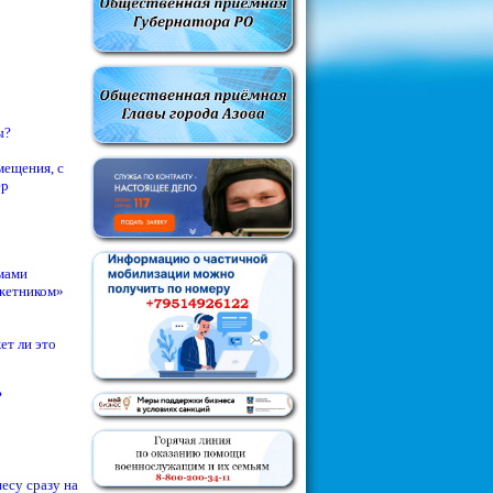
ы?
мещения, с
ер
мами
джетником»
ет ли это
?
есу сразу на