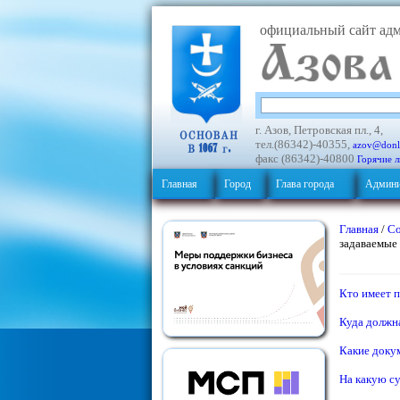
официальный сайт ад
г. Азов, Петровская пл., 4,
тел.(86342)-40355,
azov@donl
факс (86342)-40800
Горячие 
Главная
Город
Глава города
Админи
Главная
/
Со
задаваемые
Кто имеет п
Куда должн
Какие доку
На какую с