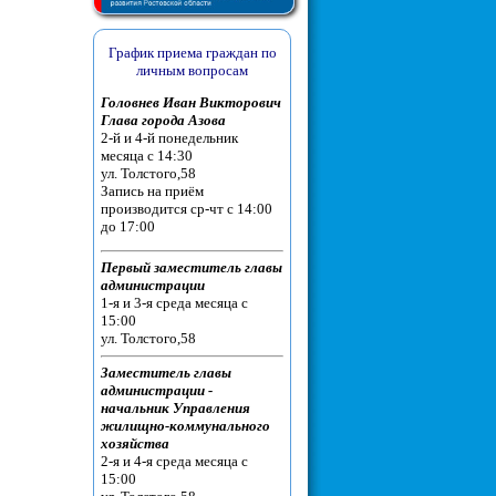
График приема граждан по
личным вопросам
Головнев Иван Викторович
Глава города Азова
2-й и 4-й понедельник
месяца c 14:30
ул. Толстого,58
Запись на приём
производится ср-чт с 14:00
до 17:00
Первый заместитель главы
администрации
1-я и 3-я среда месяца c
15:00
ул. Толстого,58
Заместитель главы
администрации -
начальник Управления
жилищно-коммунального
хозяйства
2-я и 4-я среда месяца с
15:00