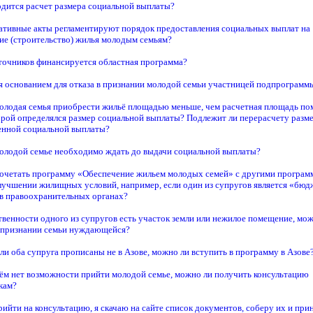
одится расчет размера социальной выплаты?
ативные акты регламентируют порядок предоставления социальных выплат на
ие (строительство) жилья молодым семьям?
сточников финансируется областная программа?
ся основанием для отказа в признании молодой семьи участницей подпрограмм
олодая семья приобрести жильё площадью меньше, чем расчетная площадь по
орой определялся размер социальной выплаты? Подлежит ли перерасчету разм
енной социальной выплаты?
молодой семье необходимо ждать до выдачи социальной выплаты?
очетать программу «Обеспечение жильем молодых семей» с другими програм
лучшении жилищных условий, например, если один из супругов является «бю
 в правоохранительных органах?
твенности одного из супругов есть участок земли или нежилое помещение, мож
 признании семьи нуждающейся?
ли оба супруга прописаны не в Азове, можно ли вступить в программу в Азове
иём нет возможности прийти молодой семье, можно ли получить консультацию
кам?
рийти на консультацию, я скачаю на сайте список документов, соберу их и прин