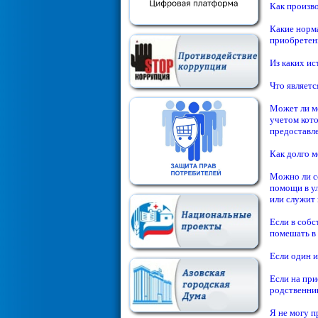
Как произв
Какие норм
приобретен
Из каких и
Что являет
Может ли м
учетом кот
предоставл
Как долго 
Можно ли с
помощи в у
или служит
Если в собс
помешать в
Если один и
Если на пр
родственни
Я не могу п