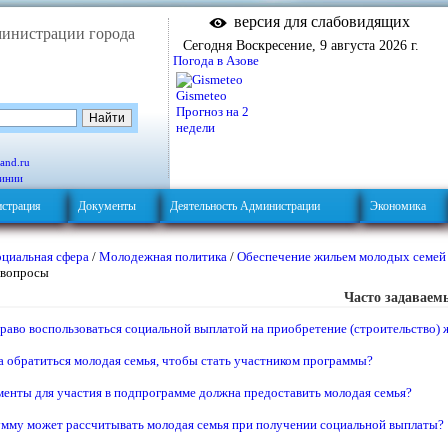
версия для слабовидящих
министрации города
Сегодня Воскресение, 9 августа 2026 г.
Погода в Азове
Gismeteo
Прогноз на 2
недели
and.ru
линии
страция
Документы
Деятельность Администрации
Экономика
циальная сфера
/
Молодежная политика
/
Обеспечение жильем молодых семей
 вопросы
Часто задаваем
раво воспользоваться социальной выплатой на приобретение (строительство) 
а обратиться молодая семья, чтобы стать участником программы?
менты для участия в подпрограмме должна предоставить молодая семья?
умму может рассчитывать молодая семья при получении социальной выплаты?