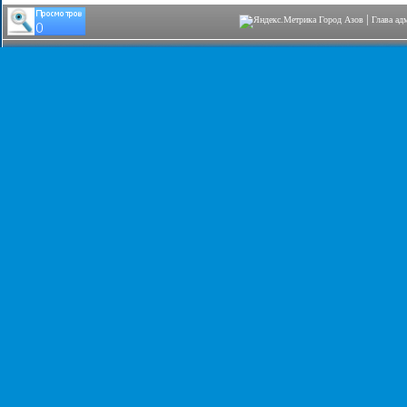
|
Город Азов
Глава ад