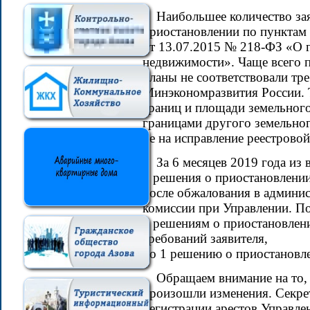
Наибольшее количество за
приостановлении по пунктам 5
от 13.07.2015 № 218-ФЗ «О 
недвижимости». Чаще всего 
планы не соответствовали т
Минэкономразвития России. 
границ и площади земельного
границами другого земельног
не на исправление реестрово
За 6 месяцев 2019 года из
3 решения о приостановлени
после обжалования в админи
комиссии при Управлении. П
2 решениям о приостановлени
требований заявителя,
по 1 решению о приостановл
Обращаем внимание на то,
произошли изменения. Секрет
регистрации арестов Управле