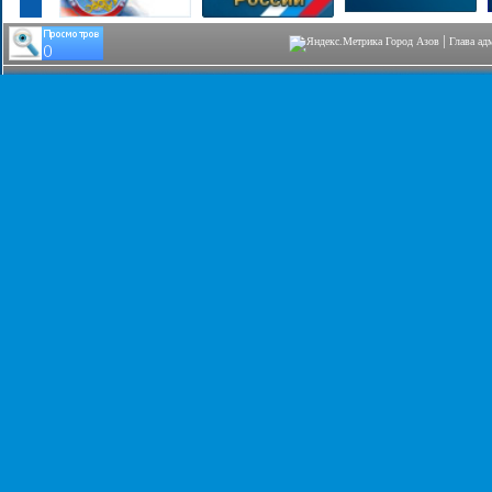
|
Город Азов
Глава ад