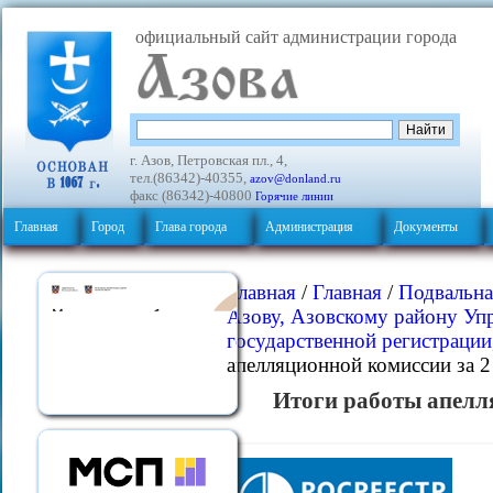
официальный сайт администрации города
г. Азов, Петровская пл., 4,
тел.(86342)-40355,
azov@donland.ru
факс (86342)-40800
Горячие линии
Главная
Город
Глава города
Администрация
Документы
Главная
/
Главная
/
Подвальна
Азову, Азовскому району Уп
государственной регистрации
апелляционной комиссии за 2
Итоги работы апелл