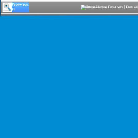
|
Город Азов
Глава ад