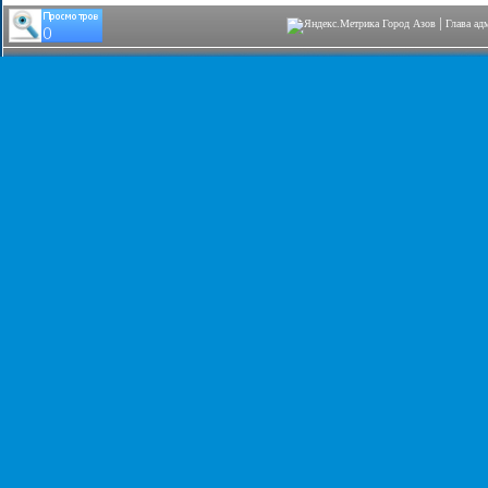
|
Город Азов
Глава ад