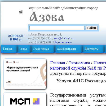
официальный сайт администрации города
г. Азов, Петровская пл., 4,
тел.(86342)-40355,
azov@donland.ru
факс (86342)-40800
Горячие линии
Главная
Город
Глава города
Администрация
Документы
Главная
/
Экономика
/
Налог
налоговой службы №18 по Р
доступны на портале госуда
Услуги ФНС России до
Государственными услугам
налоговая служба, можн
государственных и муни