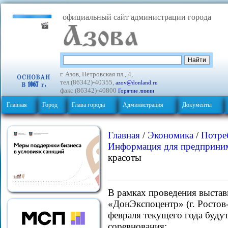
официальный сайт администрации города
г. Азов, Петровская пл., 4,
тел.(86342)-40355,
azov@donland.ru
факс (86342)-40800
Горячие линии
Главная
Город
Глава города
Администрация
Документы
Главная
/
Экономика
/
Потре
Информация для предприним
красоты
В рамках проведения выста
«ДонЭкспоцентр» (г. Ростов-
февраля текущего года буду
соревнования: