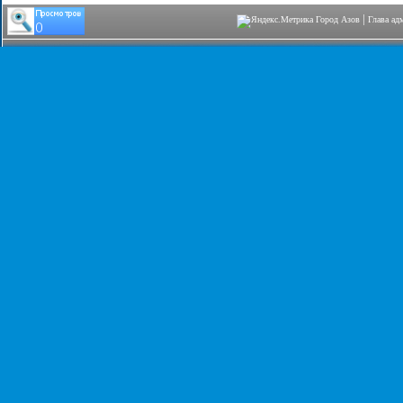
|
Город Азов
Глава ад