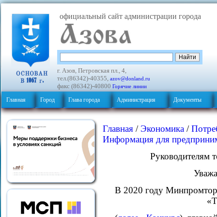
официальный сайт администрации города
г. Азов, Петровская пл., 4,
тел.(86342)-40355,
azov@donland.ru
факс (86342)-40800
Горячие линии
Главная
Город
Глава города
Администрация
Документы
Главная
/
Экономика
/
Потре
Информация для предприним
Руководителям т
Уважа
В 2020 году Минпромторг
«Т