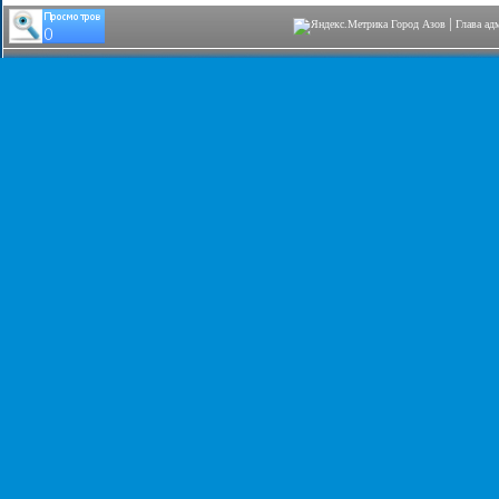
|
Город Азов
Глава ад