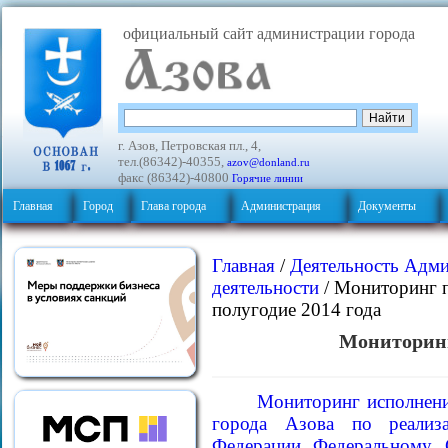
официальный сайт администрации города
г. Азов, Петровская пл., 4,
тел.(86342)-40355,
azov@donland.ru
факс (86342)-40800
Горячие линии
Главная
Город
Глава города
Администрация
Документы
Главная
/
Деятельность Адм
деятельности
/ Мониторинг п
полугодие 2014 года
Мониторинг
Мониторинг исполнени
города Азова по реализ
Федерации Федеральному 