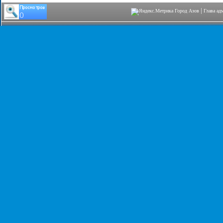
|
Город Азов
Глава ад