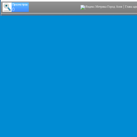
|
Город Азов
Глава ад